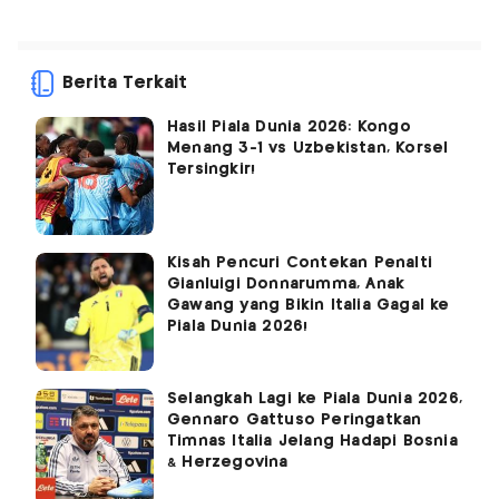
Berita Terkait
Hasil Piala Dunia 2026: Kongo
Menang 3-1 vs Uzbekistan, Korsel
Tersingkir!
Kisah Pencuri Contekan Penalti
Gianluigi Donnarumma, Anak
Gawang yang Bikin Italia Gagal ke
Piala Dunia 2026!
Selangkah Lagi ke Piala Dunia 2026,
Gennaro Gattuso Peringatkan
Timnas Italia Jelang Hadapi Bosnia
& Herzegovina