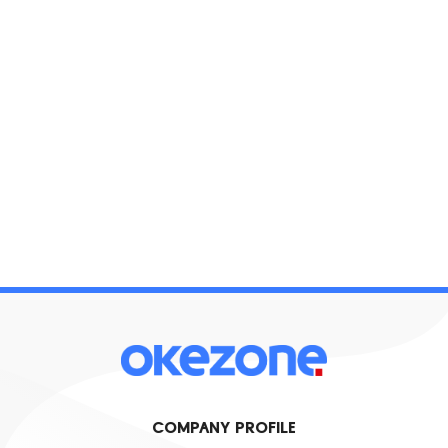
COMPANY PROFILE