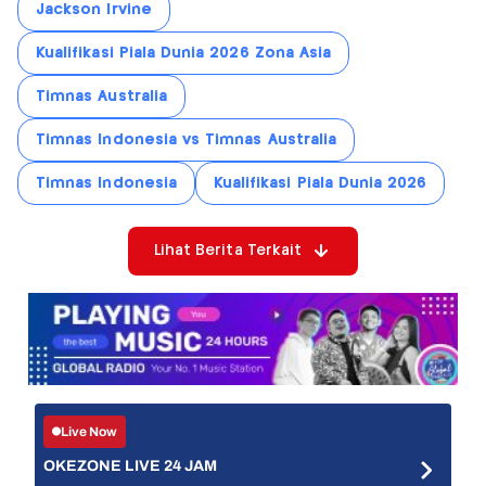
Jackson Irvine
Kualifikasi Piala Dunia 2026 Zona Asia
Timnas Australia
Timnas Indonesia vs Timnas Australia
Timnas Indonesia
Kualifikasi Piala Dunia 2026
Lihat Berita Terkait
Live Now
OKEZONE LIVE 24 JAM