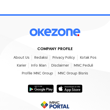
COMPANY PROFILE
About Us
Redaksi
Privacy Policy
Kotak Pos
Karier
Info Iklan
Disclaimer
MNC Peduli
Profile MNC Group
MNC Group Bisnis