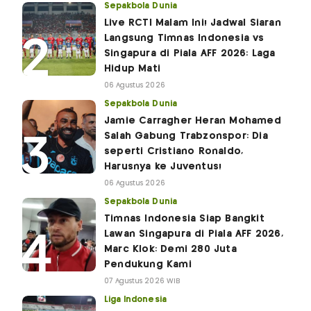
Sepakbola Dunia
Live RCTI Malam Ini! Jadwal Siaran
Langsung Timnas Indonesia vs
Singapura di Piala AFF 2026: Laga
Hidup Mati
06 Agustus 2026
Sepakbola Dunia
Jamie Carragher Heran Mohamed
Salah Gabung Trabzonspor: Dia
seperti Cristiano Ronaldo,
Harusnya ke Juventus!
06 Agustus 2026
Sepakbola Dunia
Timnas Indonesia Siap Bangkit
Lawan Singapura di Piala AFF 2026,
Marc Klok: Demi 280 Juta
Pendukung Kami
07 Agustus 2026 WIB
Liga Indonesia