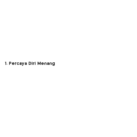
1. Percaya Diri Menang