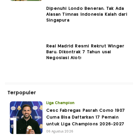
Dipenuhi Londo Beneran, Tak Ada
Alasan Timnas Indonesia Kalah dari
Singapura
Real Madrid Resmi Rekrut Winger
Baru, Dikontrak 7 Tahun usai
Negosiasi Alot!
Terpopuler
Liga Champion
Cesc Fabregas Pasrah Como 1907
Cuma Bisa Daftarkan 17 Pemain
untuk Liga Champions 2026-2027
06 Agustus 2026