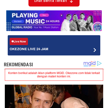
Lihat Berita Terkait
Live Now
OKEZONE LIVE 24 JAM