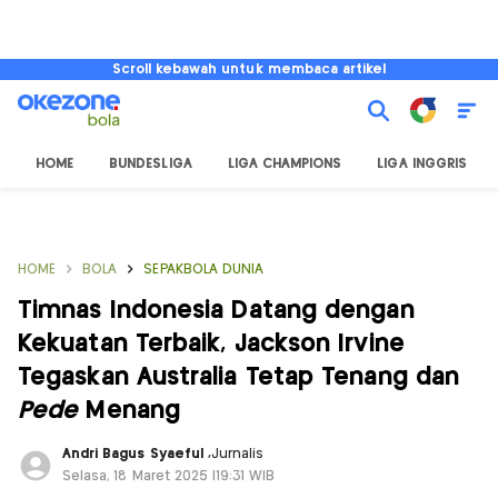
Scroll kebawah untuk membaca artikel
HOME
BUNDESLIGA
LIGA CHAMPIONS
LIGA INGGRIS
HOME
BOLA
SEPAKBOLA DUNIA
Timnas Indonesia Datang dengan
Kekuatan Terbaik, Jackson Irvine
Tegaskan Australia Tetap Tenang dan
Pede
Menang
Andri Bagus Syaeful
,
Jurnalis
Selasa, 18 Maret 2025 |19:31 WIB