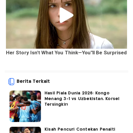
Berita Terkait
Hasil Piala Dunia 2026: Kongo
Menang 3-1 vs Uzbekistan, Korsel
Tersingkir!
Kisah Pencuri Contekan Penalti