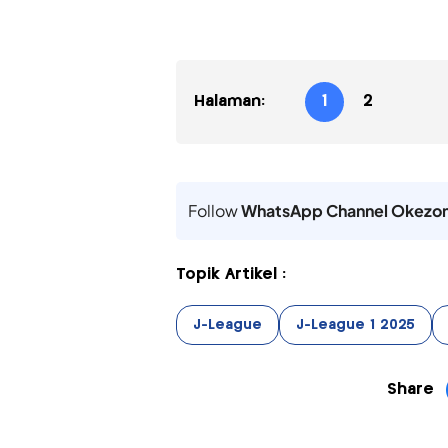
Halaman:
1
2
Follow
WhatsApp Channel Okezo
Topik Artikel :
J-League
J-League 1 2025
Share