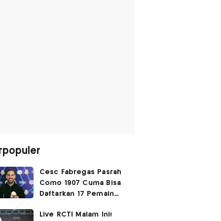
rpopuler
Cesc Fabregas Pasrah
Como 1907 Cuma Bisa
Daftarkan 17 Pemain
untuk Liga Champions
Live RCTI Malam Ini!
2026-2027