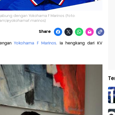
gabung dengan Yokohama F Marinos (Foto:
ram/@yokohamaf.marinos)
Share
dengan
Yokohama F Marinos
. Ia hengkang dari KV
Te