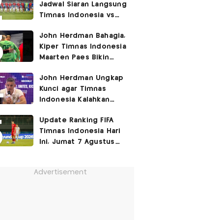
Jadwal Siaran Langsung
Timnas Indonesia vs
Singapura di Piala AFF
John Herdman Bahagia,
2026: Laga Hidup Mati
Kiper Timnas Indonesia
Maarten Paes Bikin
Juara Liga Champions
John Herdman Ungkap
Duduk di Bangku
Kunci agar Timnas
Cadangan!
Indonesia Kalahkan
Singapura di Piala AFF
Update Ranking FIFA
2026: Tenang tapi
Timnas Indonesia Hari
Berapi-api
Ini, Jumat 7 Agustus
2026: Jauh Tinggalkan
Singapura!
Advertisement