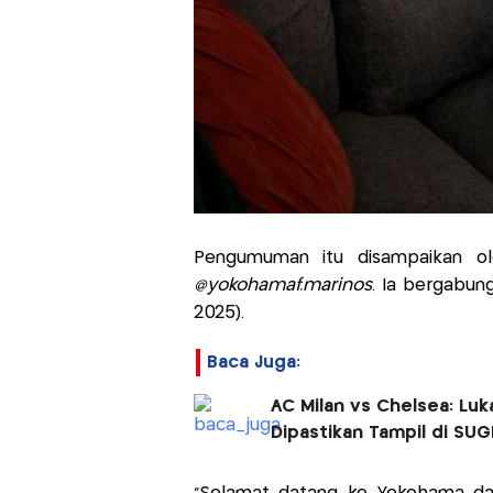
Pengumuman itu disampaikan o
@yokohamaf.marinos
. Ia bergabun
2025).
Baca Juga:
AC Milan vs Chelsea: Lu
Dipastikan Tampil di SU