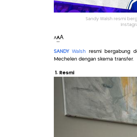
Sandy Walsh resmi ber
Instag
A
A
A
SANDY
Walsh
resmi bergabung 
Mechelen dengan skema transfer.
1. Resmi