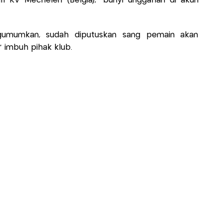
i KV Mechelen (Belgia),” bunyi unggahan di akun
gumumkan, sudah diputuskan sang pemain akan
 imbuh pihak klub.