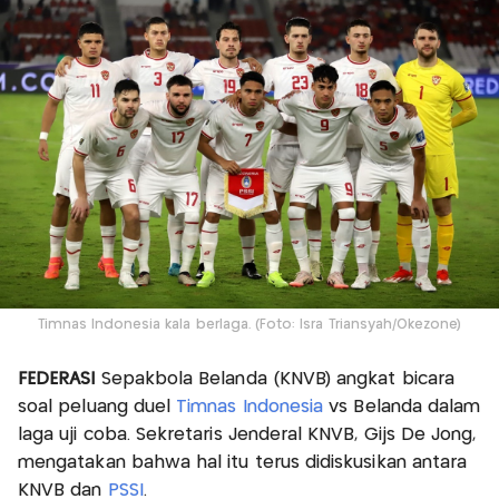
Timnas Indonesia kala berlaga. (Foto: Isra Triansyah/Okezone)
FEDERASI
Sepakbola Belanda (KNVB) angkat bicara
soal peluang duel
Timnas Indonesia
vs Belanda dalam
laga uji coba. Sekretaris Jenderal KNVB, Gijs De Jong,
mengatakan bahwa hal itu terus didiskusikan antara
KNVB dan
PSSI
.