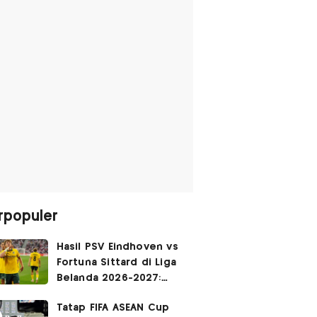
rpopuler
Hasil PSV Eindhoven vs
Fortuna Sittard di Liga
Belanda 2026-2027:
Justin Hubner Main 90
Tatap FIFA ASEAN Cup
Menit, Ole Romeny