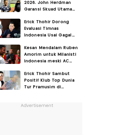
2026, John Herdman
Cetak Gol Debut
Garansi Skuad Utama
Timnas Indonesia
Erick Thohir Dorong
Diperkuat Kevin Diks
Evaluasi Timnas
dan Jay Idzes
Indonesia Usai Gagal
Lolos ke Semifinal Piala
Kesan Mendalam Ruben
AFF 2026
Amorim untuk Milanisti
Indonesia meski AC
Milan Ditekuk Chelsea
Erick Thohir Sambut
di SUGBK
Positif Klub Top Dunia
Tur Pramusim di
Indonesia
Advertisement