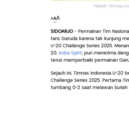
Pelatih Timnas Ind
A
A
A
SIDOARJO
- Permainan Tim Nasion
fans Garuda karena tak kunjung me
U-20 Challenge Series 2025. Menang
20,
Indra Sjafri
, pun menerima deng
terus memperbaiki permainan Garud
Sejauh ini, Timnas Indonesia U-20
Challenge Series 2025. Pertama Tim
tumbang 0-2 saat melawan Suriah 