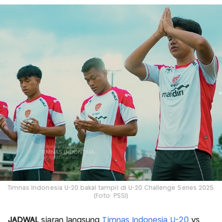
Timnas Indonesia U-20 bakal tampil di U-20 Challenge Series 2025.
(Foto: PSSI)
JADWAL
siaran langsung
Timnas Indonesia U-20
vs