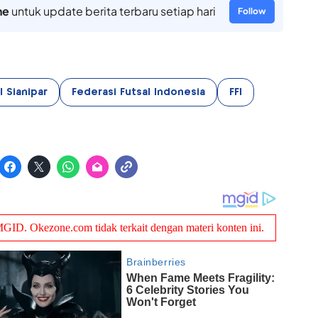
ne
untuk update berita terbaru setiap hari
Follow
 Sianipar
Federasi Futsal Indonesia
FFI