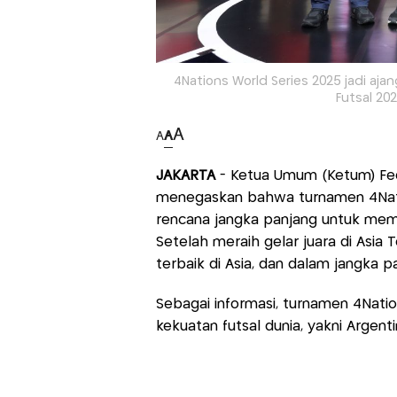
4Nations World Series 2025 jadi aja
Futsal 202
A
A
A
JAKARTA
- Ketua Umum (Ketum) Fede
menegaskan bahwa turnamen 4Nati
rencana jangka panjang untuk memb
Setelah meraih gelar juara di Asia
terbaik di Asia, dan dalam jangka p
Sebagai informasi, turnamen 4Nat
kekuatan futsal dunia, yakni Argent