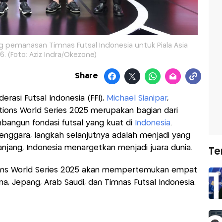
ng pemanasan Timnas Futsal Indonesia untuk Piala Asia
6. (Foto: Aziz Indra/Okezone)
Share
rasi Futsal Indonesia (FFI),
Michael Sianipar
,
ons World Series 2025 merupakan bagian dari
angun fondasi futsal yang kuat di
Indonesia
.
 Tenggara, langkah selanjutnya adalah menjadi yang
anjang, Indonesia menargetkan menjadi juara dunia.
Te
ions World Series 2025 akan mempertemukan empat
ina, Jepang, Arab Saudi, dan Timnas Futsal Indonesia.