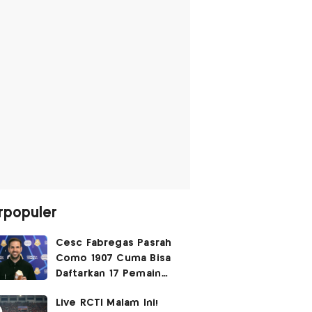
rpopuler
Cesc Fabregas Pasrah
Como 1907 Cuma Bisa
Daftarkan 17 Pemain
untuk Liga Champions
Live RCTI Malam Ini!
2026-2027