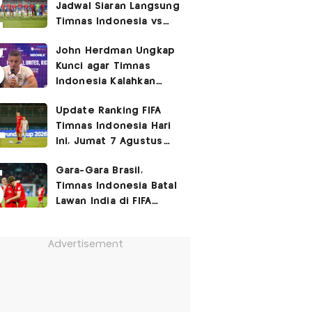
Jadwal Siaran Langsung
Timnas Indonesia vs
Singapura di Piala AFF
John Herdman Ungkap
2026: Laga Hidup Mati
Kunci agar Timnas
Indonesia Kalahkan
Singapura di Piala AFF
Update Ranking FIFA
2026: Tenang tapi
Timnas Indonesia Hari
Berapi-api
Ini, Jumat 7 Agustus
2026: Jauh Tinggalkan
Gara-Gara Brasil,
Singapura!
Timnas Indonesia Batal
Lawan India di FIFA
ASEAN Cup 2026?
Advertisement