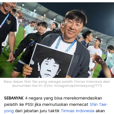
Masa depan Shin Tae-yong sebagai pelatih Timnas Indonesia akan
diumumkan hari ini. (Foto: Instagram/@shintaeyong7777)
SEBANYAK
4 negara yang bisa merekomendasikan
pelatih ke PSSI jika memutuskan memecat
Shin Tae-
yong
dari jabatan juru taktik
Timnas Indonesia
akan