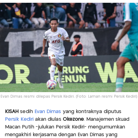
Evan Dimas resmi dilepas Persik Kediri. (Foto: Laman resmi Persik Kediri)
KISAH
sedih
Evan Dimas
yang kontraknya diputus
Persik Kediri
akan diulas
Okezone
. Manajemen skuad
Macan Putih -julukan Persik Kediri- mengumumkan
mengakhiri kerjasama dengan Evan Dimas yang