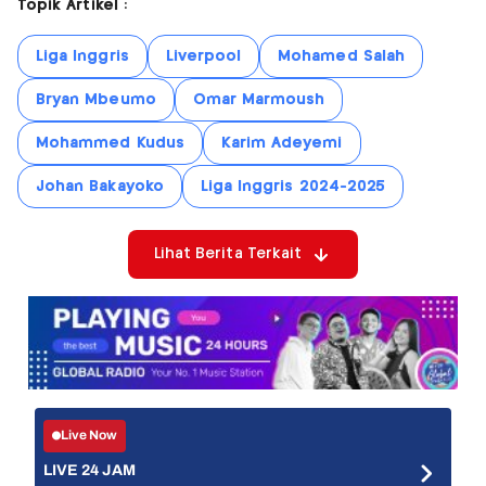
Topik Artikel :
Liga Inggris
Liverpool
Mohamed Salah
Bryan Mbeumo
Omar Marmoush
Mohammed Kudus
Karim Adeyemi
Johan Bakayoko
Liga Inggris 2024-2025
Lihat Berita Terkait
Live Now
LIVE 24 JAM