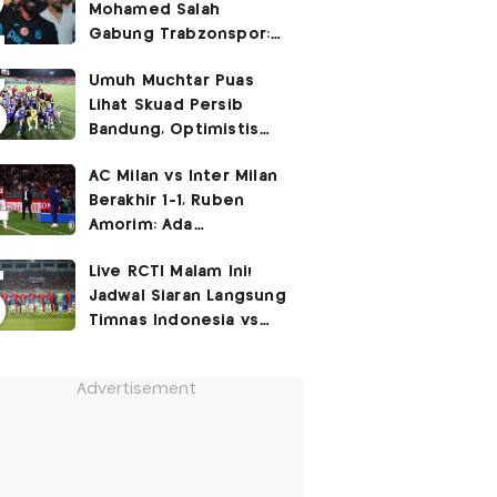
Mohamed Salah
Gabung Trabzonspor:
Dia seperti Cristiano
Umuh Muchtar Puas
Ronaldo, Harusnya ke
Lihat Skuad Persib
Juventus!
Bandung, Optimistis
Tatap Musim 2026-2027
AC Milan vs Inter Milan
Berakhir 1-1, Ruben
Amorim: Ada
Peningkatan
Live RCTI Malam Ini!
Jadwal Siaran Langsung
Timnas Indonesia vs
Singapura di Piala AFF
2026: Laga Hidup Mati
Advertisement