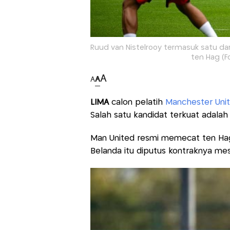
Ruud van Nistelrooy termasuk satu dari
ten Hag (F
A
A
A
LIMA
calon pelatih
Manchester Uni
Salah satu kandidat terkuat adalah
Man United resmi memecat ten Hag 
Belanda itu diputus kontraknya me