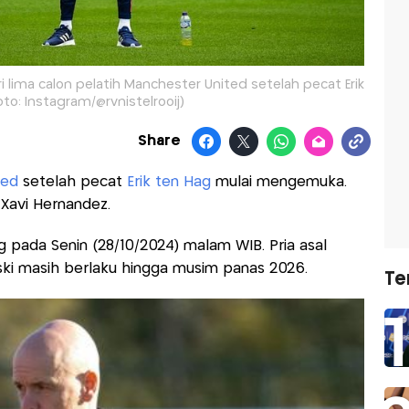
 lima calon pelatih Manchester United setelah pecat Erik
oto: Instagram/@rvnistelrooij)
Share
ted
setelah pecat
Erik ten Hag
mulai mengemuka.
 Xavi Hernandez.
pada Senin (28/10/2024) malam WIB. Pria asal
ski masih berlaku hingga musim panas 2026.
Te