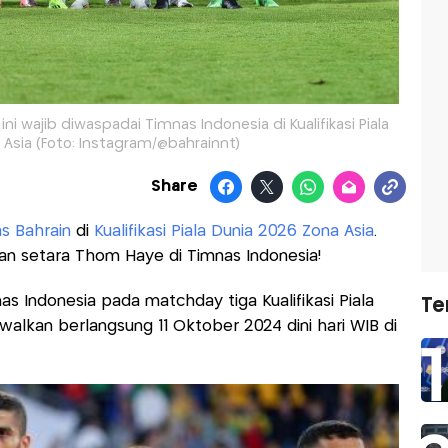
i wajib diwaspadai Timnas Indonesia di Kualifikasi Piala
 Asia (Foto: Instagram/@bahrainnt)
Share
s Bahrain
di
Kualifikasi Piala Dunia 2026 Zona Asia
.
an setara Thom Haye di Timnas Indonesia!
 Indonesia pada matchday tiga Kualifikasi Piala
Te
dwalkan berlangsung 11 Oktober 2024 dini hari WIB di