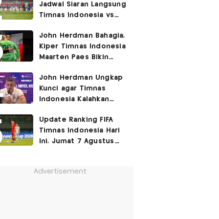
Jadwal Siaran Langsung
Timnas Indonesia vs
Singapura di Piala AFF
John Herdman Bahagia,
2026: Laga Hidup Mati
Kiper Timnas Indonesia
Maarten Paes Bikin
Juara Liga Champions
John Herdman Ungkap
Duduk di Bangku
Kunci agar Timnas
Cadangan!
Indonesia Kalahkan
Singapura di Piala AFF
Update Ranking FIFA
2026: Tenang tapi
Timnas Indonesia Hari
Berapi-api
Ini, Jumat 7 Agustus
2026: Jauh Tinggalkan
Singapura!
Advertisement