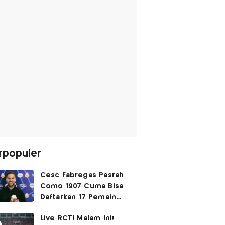
rpopuler
Cesc Fabregas Pasrah
Como 1907 Cuma Bisa
Daftarkan 17 Pemain
untuk Liga Champions
Live RCTI Malam Ini!
2026-2027