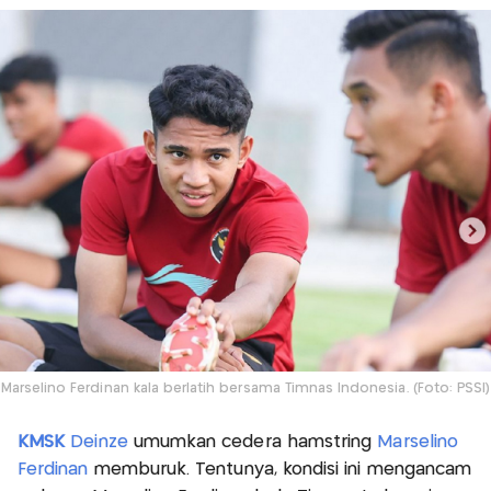
Marselino Ferdinan kala berlatih bersama Timnas Indonesia. (Foto: PSSI)
KMSK
Deinze
umumkan cedera hamstring
Marselino
Ferdinan
memburuk. Tentunya, kondisi ini mengancam