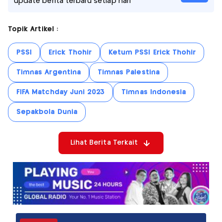
update berita terbaru setiap hari
Topik Artikel :
PSSI
Erick Thohir
Ketum PSSI Erick Thohir
Timnas Argentina
Timnas Palestina
FIFA Matchday Juni 2023
Timnas Indonesia
Sepakbola Dunia
Lihat Berita Terkait