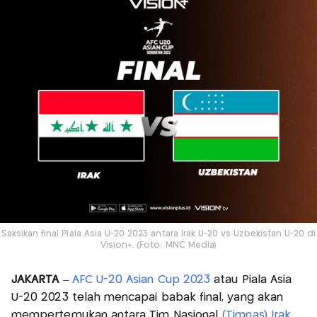
Saksikan final Piala Asia U-20 2023 antara Irak U-20 vs Uzbekistan U-20 di
Vision+. (Foto: MNC Media)
JAKARTA
–
AFC U-20 Asian Cup 2023
atau Piala Asia
U-20 2023 telah mencapai babak final, yang akan
mempertemukan antara Tim Nasional
(Timnas) Irak