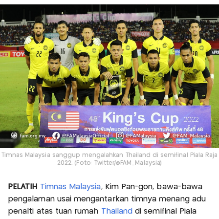
Timnas Malaysia sanggup mengalahkan Thailand di semifinal Piala Raja
2022. (Foto: Twitter/@FAM_Malaysia)
PELATIH
Timnas Malaysia
, Kim Pan-gon, bawa-bawa
pengalaman usai mengantarkan timnya menang adu
penalti atas tuan rumah
Thailand
di semifinal Piala