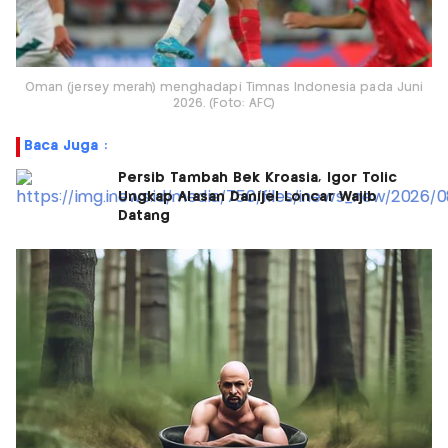
Oman (jersey merah) menghadapi Timnas Indonesia pada Juni
2026. (Foto: AFC)
Baca Juga :
Persib Tambah Bek Kroasia, Igor Tolic
Ungkap Alasan Danijel Loncar Wajib
Datang