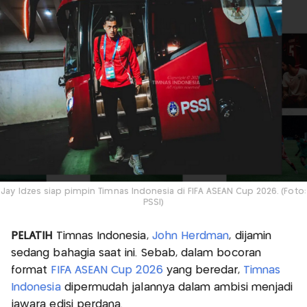
Jay Idzes siap pimpin Timnas Indonesia di FIFA ASEAN Cup 2026. (Foto:
PSSI)
PELATIH
Timnas Indonesia,
John Herdman
, dijamin
sedang bahagia saat ini. Sebab, dalam bocoran
format
FIFA ASEAN Cup 2026
yang beredar,
Timnas
Indonesia
dipermudah jalannya dalam ambisi menjadi
jawara edisi perdana.