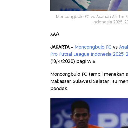
Moncongbulo FC vs Asahan Allstar S
Indonesia 2025-20
A
A
A
JAKARTA –
Moncongbulo FC
vs
Asa
Pro Futsal League Indonesia 2025-
(18/4/2026) pagi WIB.
Moncongbulo FC tampil menekan se
Makassar, Sulawesi Selatan, itu 
pendek.