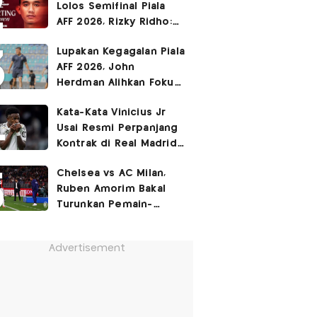
Lolos Semifinal Piala
AFF 2026, Rizky Ridho:
Kami Minta Maaf
Lupakan Kegagalan Piala
AFF 2026, John
Herdman Alihkan Fokus
Timnas Indonesia ke
Kata-Kata Vinicius Jr
FIFA ASEAN Cup
Usai Resmi Perpanjang
Kontrak di Real Madrid
hingga 2032
Chelsea vs AC Milan,
Ruben Amorim Bakal
Turunkan Pemain-
Pemain Kunci!
Advertisement