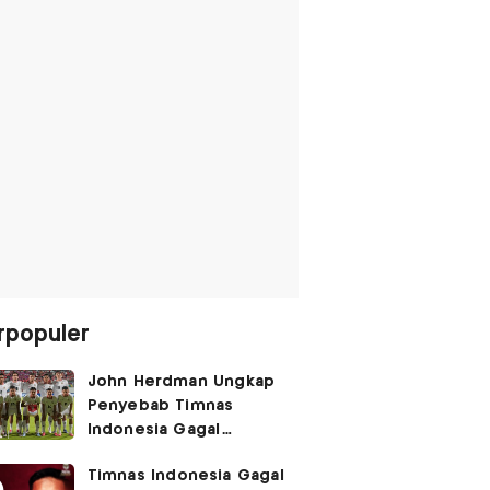
rpopuler
John Herdman Ungkap
Penyebab Timnas
Indonesia Gagal
Kalahkan Singapura di
Timnas Indonesia Gagal
Piala AFF 2026