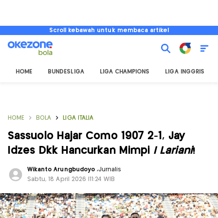
Scroll kebawah untuk membaca artikel
HOME
BUNDESLIGA
LIGA CHAMPIONS
LIGA INGGRIS
HOME
BOLA
LIGA ITALIA
Sassuolo Hajar Como 1907 2-1, Jay
Idzes Dkk Hancurkan Mimpi
I Lariani
!
Wikanto Arungbudoyo
,
Jurnalis
Sabtu, 18 April 2026 |11:24 WIB