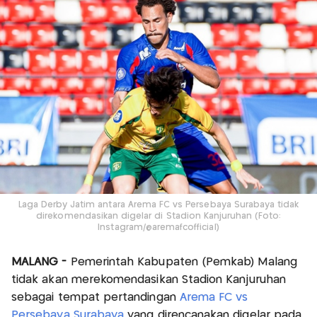
Laga Derby Jatim antara Arema FC vs Persebaya Surabaya tidak
direkomendasikan digelar di Stadion Kanjuruhan (Foto:
Instagram/@aremafcofficial)
MALANG -
Pemerintah Kabupaten (Pemkab) Malang
tidak akan merekomendasikan Stadion Kanjuruhan
sebagai tempat pertandingan
Arema FC vs
Persebaya Surabaya
yang direncanakan digelar pada