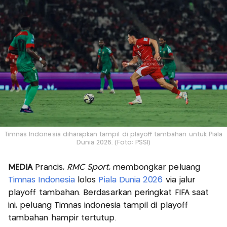
Timnas Indonesia diharapkan tampil di playoff tambahan untuk Piala
Dunia 2026. (Foto: PSSI)
MEDIA
Prancis,
RMC Sport
, membongkar peluang
Timnas Indonesia
lolos
Piala Dunia 2026
via jalur
playoff tambahan. Berdasarkan peringkat FIFA saat
ini, peluang Timnas indonesia tampil di playoff
tambahan hampir tertutup.