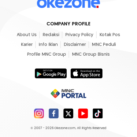
COMPANY PROFILE
About Us
Redaksi
Privacy Policy
Kotak Pos
Karier
Info Iklan
Disclaimer
MNC Peduli
Profile MNC Group
MNC Group Bisnis
© 2007 - 2026
Okezone.com
, All Rights Reserved