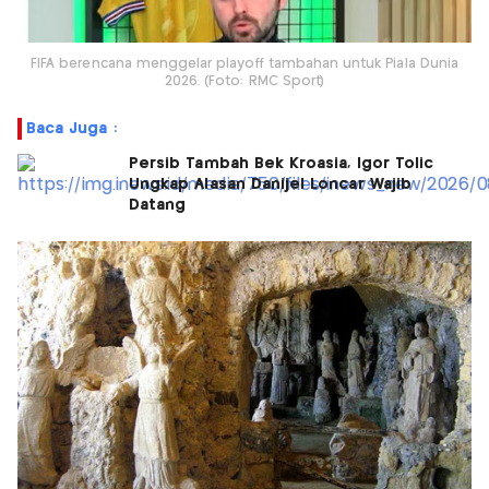
FIFA berencana menggelar playoff tambahan untuk Piala Dunia
2026. (Foto: RMC Sport)
Baca Juga :
Persib Tambah Bek Kroasia, Igor Tolic
Ungkap Alasan Danijel Loncar Wajib
Datang