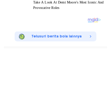
Telusuri berita bola lainnya