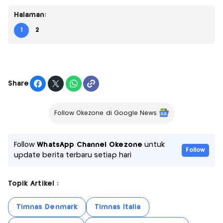
Halaman:
1
2
Share
Follow Okezone di Google News
Follow
WhatsApp Channel Okezone
untuk
Follow
update berita terbaru setiap hari
Topik Artikel :
Timnas Denmark
Timnas Italia