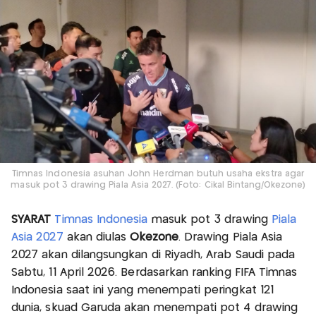
Timnas Indonesia asuhan John Herdman butuh usaha ekstra agar
masuk pot 3 drawing Piala Asia 2027. (Foto: Cikal Bintang/Okezone)
SYARAT
Timnas Indonesia
masuk pot 3 drawing
Piala
Asia 2027
akan diulas
Okezone
. Drawing Piala Asia
2027 akan dilangsungkan di Riyadh, Arab Saudi pada
Sabtu, 11 April 2026. Berdasarkan ranking FIFA Timnas
Indonesia saat ini yang menempati peringkat 121
dunia, skuad Garuda akan menempati pot 4 drawing