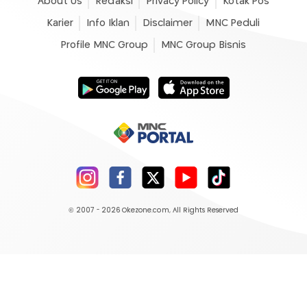
About Us
Redaksi
Privacy Policy
Kotak Pos
Karier
Info Iklan
Disclaimer
MNC Peduli
Profile MNC Group
MNC Group Bisnis
© 2007 - 2026
Okezone.com
, All Rights Reserved