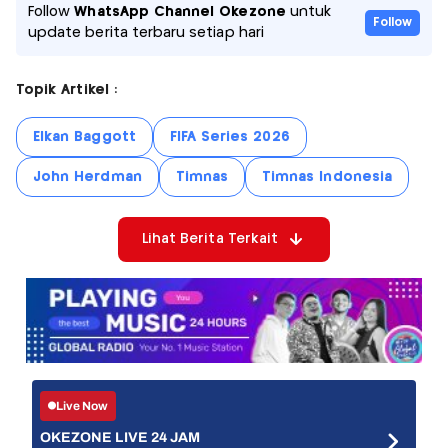
Follow
WhatsApp Channel Okezone
untuk
Follow
update berita terbaru setiap hari
Topik Artikel :
Elkan Baggott
FIFA Series 2026
John Herdman
Timnas
Timnas Indonesia
Lihat Berita Terkait
Live Now
OKEZONE LIVE 24 JAM