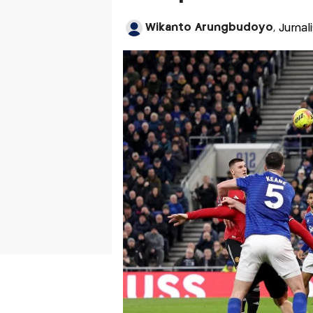
Wikanto Arungbudoyo
, Jurna