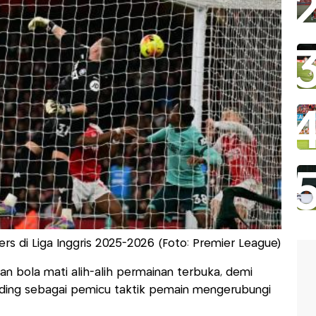
s di Liga Inggris 2025-2026 (Foto: Premier League)
n bola mati alih-alih permainan terbuka, demi
uding sebagai pemicu taktik pemain mengerubungi