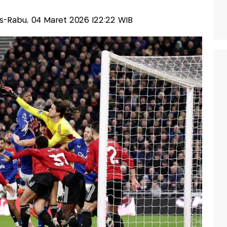
lis-Rabu, 04 Maret 2026 |22:22 WIB