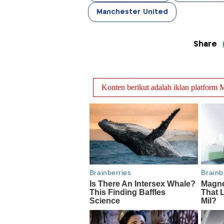
Manchester United
Share