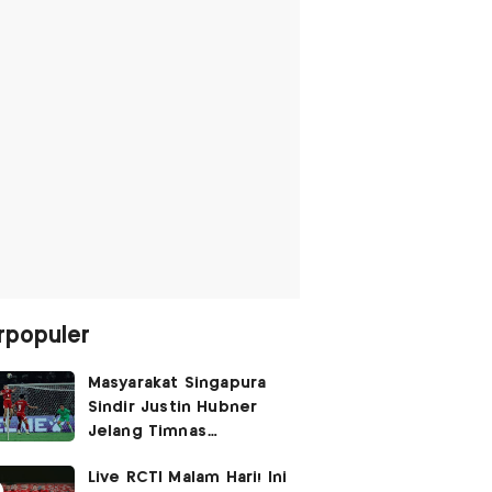
rpopuler
Masyarakat Singapura
Sindir Justin Hubner
Jelang Timnas
Indonesia vs Singapura:
Live RCTI Malam Hari! Ini
Ia Seolah-olah Lahir di