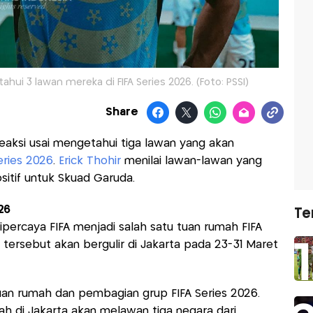
i 3 lawan mereka di FIFA Series 2026. (Foto: PSSI)
Share
eaksi usai mengetahui tiga lawan yang akan
eries 2026
.
Erick Thohir
menilai lawan-lawan yang
itif untuk Skuad Garuda.
26
Te
ipercaya FIFA menjadi salah satu tuan rumah FIFA
tersebut akan bergulir di Jakarta pada 23-31 Maret
tuan rumah dan pembagian grup FIFA Series 2026.
ah di Jakarta akan melawan tiga negara dari