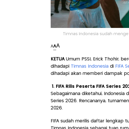
Timnas Indonesia sudah mengetahu
A
A
A
KETUA
Umum PSSI, Erick Thohir, ber
dihadapi
Timnas Indonesia
di
FIFA S
dihadapi akan memberi dampak pos
1. FIFA Rilis Peserta FIFA Series 20
Sebagaimana diketahui, Indonesia d
Series 2026. Rencananya, turnamen 
2026.
FIFA sudah merilis daftar lengkap 
Timnas Indonesia sebagai tuan rum