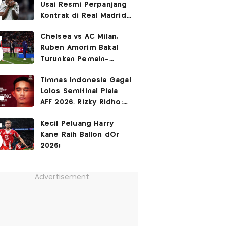
Usai Resmi Perpanjang
Kontrak di Real Madrid
hingga 2032
Chelsea vs AC Milan,
Ruben Amorim Bakal
Turunkan Pemain-
Pemain Kunci!
Timnas Indonesia Gagal
Lolos Semifinal Piala
AFF 2026, Rizky Ridho:
Kami Minta Maaf
Kecil Peluang Harry
Kane Raih Ballon dOr
2026!
Advertisement