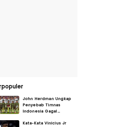
rpopuler
John Herdman Ungkap
Penyebab Timnas
Indonesia Gagal
Kalahkan Singapura di
Kata-Kata Vinicius Jr
Piala AFF 2026