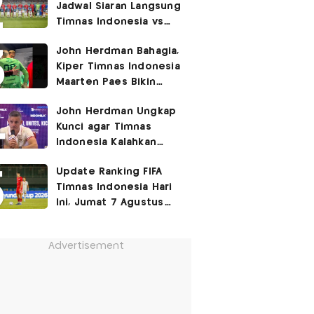
Jadwal Siaran Langsung
Timnas Indonesia vs
Singapura di Piala AFF
John Herdman Bahagia,
2026: Laga Hidup Mati
Kiper Timnas Indonesia
Maarten Paes Bikin
Juara Liga Champions
John Herdman Ungkap
Duduk di Bangku
Kunci agar Timnas
Cadangan!
Indonesia Kalahkan
Singapura di Piala AFF
Update Ranking FIFA
2026: Tenang tapi
Timnas Indonesia Hari
Berapi-api
Ini, Jumat 7 Agustus
2026: Jauh Tinggalkan
Singapura!
Advertisement