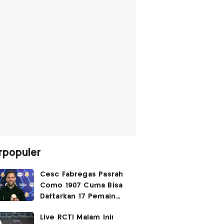
rpopuler
Cesc Fabregas Pasrah
Como 1907 Cuma Bisa
Daftarkan 17 Pemain
untuk Liga Champions
Live RCTI Malam Ini!
2026-2027