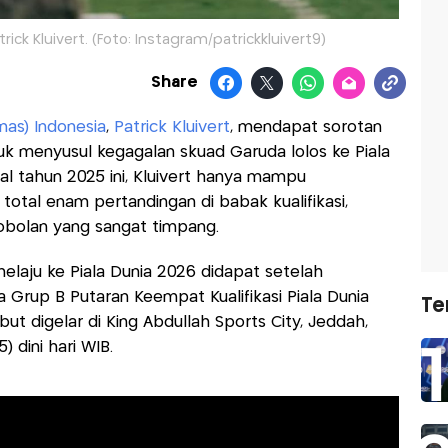
rick Kluivert. (Foto: Instagram/patrickkluivert9)
Share
nas) Indonesia
,
Patrick Kluivert
, mendapat sorotan
uruk menyusul kegagalan skuad Garuda lolos ke Piala
al tahun 2025 ini, Kluivert hanya mampu
otal enam pertandingan di babak kualifikasi,
bobolan yang sangat timpang.
elaju ke Piala Dunia 2026 didapat setelah
 Grup B Putaran Keempat Kualifikasi Piala Dunia
Te
ut digelar di King Abdullah Sports City, Jeddah,
 dini hari WIB.