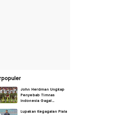
rpopuler
John Herdman Ungkap
Penyebab Timnas
Indonesia Gagal
Kalahkan Singapura di
Lupakan Kegagalan Piala
Piala AFF 2026