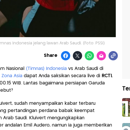
imnas Indonesia jelang lawan Arab Saudi. (Foto: PSSI)
Share
Tim Nasional
(Timnas) Indonesia
vs Arab Saudi di
6 Zona Asia
dapat Anda saksikan secara live di
RCTI
,
00.15 WIB. Lantas bagaimana persiapan Garuda
Te
sebut?
Kluivert, sudah menyampaikan kabar terbaru
lang pertandingan perdana babak keempat
an Arab Saudi. Kluivert mengungkapkan
r andalan Emil Audero, namun ia juga memberikan