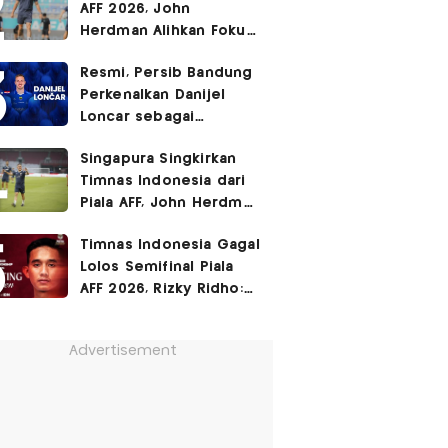
AFF 2026, John
Herdman Alihkan Fokus
Timnas Indonesia ke
Resmi, Persib Bandung
FIFA ASEAN Cup
Perkenalkan Danijel
Loncar sebagai
Rekrutan Anyar!
Singapura Singkirkan
Timnas Indonesia dari
Piala AFF, John Herdman
Janji Balas Dendam di
Timnas Indonesia Gagal
FIFA ASEAN Cup 2026
Lolos Semifinal Piala
AFF 2026, Rizky Ridho:
Kami Minta Maaf
Advertisement