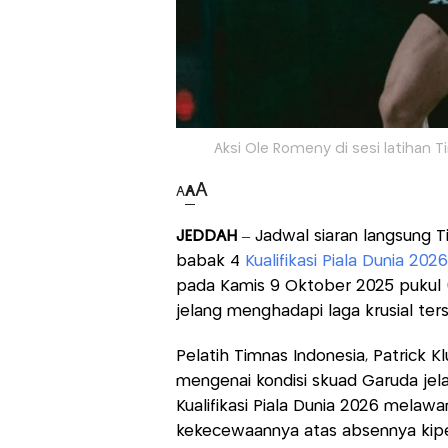
Aksi Ole Romeny di sesi latihan T
A
A
A
JEDDAH
– Jadwal siaran langsung 
babak 4
Kualifikasi Piala Dunia 202
pada Kamis 9 Oktober 2025 pukul 
jelang menghadapi laga krusial ter
Pelatih Timnas Indonesia, Patrick 
mengenai kondisi skuad Garuda je
Kualifikasi Piala Dunia 2026 melaw
kekecewaannya atas absennya kipe