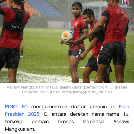
Asnawi Mangkualam masuk dalam daftar pemain Port FC di Piala
Presiden 2025 (Foto: Instagram/@portfc_official)
PORT
FC
mengumumkan daftar pemain di
Piala
Presiden 2025
. Di antara deretan nama-nama itu,
terselip pemain Timnas Indonesia Asnawi
Mangkualam.