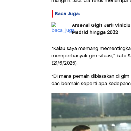
mungkin. Jadi, dia terus menempa t
Baca Juga:
Arsenal Gigit Jari! Vinic
Madrid hingga 2032
"Kalau saya memang mementingkan fo
memperbanyak gim situasi," kata Sa
(21/6/2025).
"Di mana pemain dibiasakan di gim 
dan bermain seperti apa kedepann