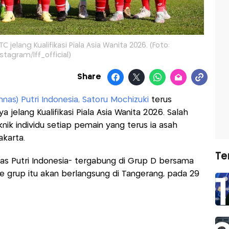
C jelang Kualifikasi Piala Asia Wanita 2026. (Foto:
nstagram/lff_official)
Share
mnas) Putri Indonesia,
Satoru Mochizuki
terus
elang Kualifikasi Piala Asia Wanita 2026. Salah
nik individu setiap pemain yang terus ia asah
akarta.
Te
nas Putri Indonesia- tergabung di Grup D bersama
ase grup itu akan berlangsung di Tangerang, pada 29