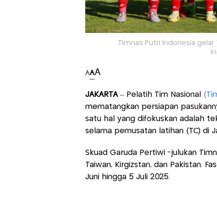
Timnas Putri Indonesia gelar T
I
A
A
A
JAKARTA
– Pelatih Tim Nasional
(Ti
mematangkan persiapan pasukannya j
satu hal yang difokuskan adalah tek
selama pemusatan latihan (TC) di J
Skuad Garuda Pertiwi -julukan Tim
Taiwan, Kirgizstan, dan Pakistan. F
Juni hingga 5 Juli 2025.