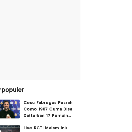
rpopuler
Cesc Fabregas Pasrah
Como 1907 Cuma Bisa
Daftarkan 17 Pemain
untuk Liga Champions
Live RCTI Malam Ini!
2026-2027