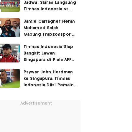
Jadwal Siaran Langsung
Timnas Indonesia vs
Singapura di Piala AFF
Jamie Carragher Heran
2026: Laga Hidup Mati
Mohamed Salah
Gabung Trabzonspor:
Dia seperti Cristiano
Timnas Indonesia Siap
Ronaldo, Harusnya ke
Bangkit Lawan
Juventus!
Singapura di Piala AFF
2026, Marc Klok: Demi
Psywar John Herdman
280 Juta Pendukung
ke Singapura: Timnas
Kami
Indonesia Diisi Pemain
Lapar Kemenangan!
Advertisement