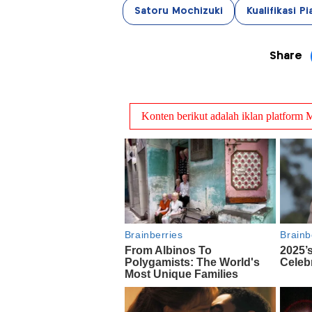
Satoru Mochizuki
Kualifikasi P
Share