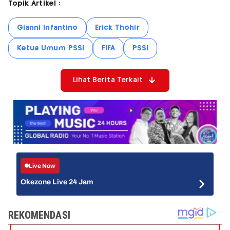
Topik Artikel :
Gianni Infantino
Erick Thohir
Ketua Umum PSSI
FIFA
PSSI
Lihat Berita Terkait
Live Now
Okezone Live 24 Jam