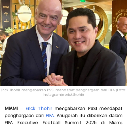
Erick Thohir mengabarkan PSSI mendapat penghargaan dari FIFA (Foto:
Instagram/@erickthohir)
MIAMI
–
Erick Thohir
mengabarkan PSSI mendapat
penghargaan dari
FIFA
. Anugerah itu diberikan dalam
FIFA Executive Football Summit 2025 di Miami,