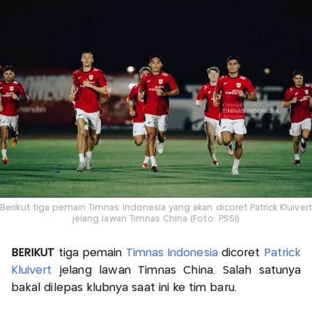
Berikut tiga pemain Timnas Indonesia yang akan dicoret Patrick Kluivert
jelang lawan Timnas China (Foto: PSSI)
BERIKUT
tiga pemain
Timnas Indonesia
dicoret
Patrick
Kluivert
jelang lawan Timnas China. Salah satunya
bakal dilepas klubnya saat ini ke tim baru.