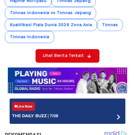
Hajime Moriyasu
Timnas Jepang
Timnas Indonesia vs Timnas Jepang
Kualifikasi Piala Dunia 2026 Zona Asia
Timnas
Timnas Indonesia
Lihat Berita Terkait
Live Now
THE DAILY BUZZ | 7/08