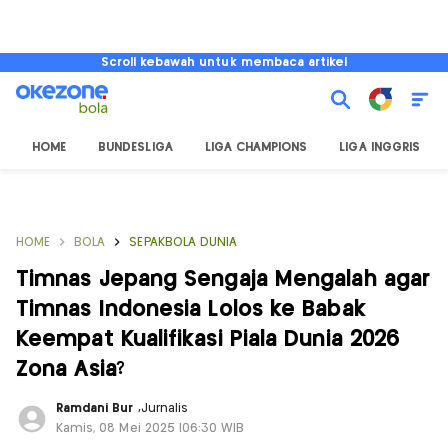
Scroll kebawah untuk membaca artikel
HOME
BUNDESLIGA
LIGA CHAMPIONS
LIGA INGGRIS
HOME
BOLA
SEPAKBOLA DUNIA
Timnas Jepang Sengaja Mengalah agar
Timnas Indonesia Lolos ke Babak
Keempat Kualifikasi Piala Dunia 2026
Zona Asia?
Ramdani Bur
,
Jurnalis
Kamis, 08 Mei 2025 |06:30 WIB