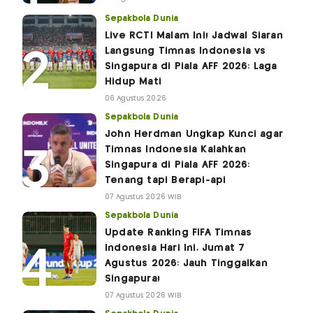
Sepakbola Dunia
Live RCTI Malam Ini! Jadwal Siaran
Langsung Timnas Indonesia vs
Singapura di Piala AFF 2026: Laga
Hidup Mati
06 Agustus 2026
Sepakbola Dunia
John Herdman Ungkap Kunci agar
Timnas Indonesia Kalahkan
Singapura di Piala AFF 2026:
Tenang tapi Berapi-api
07 Agustus 2026 WIB
Sepakbola Dunia
Update Ranking FIFA Timnas
Indonesia Hari Ini, Jumat 7
Agustus 2026: Jauh Tinggalkan
Singapura!
07 Agustus 2026 WIB