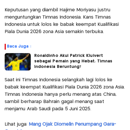
Keputusan yang diambil Hajime Moriyasu justru
menguntungkan Timnas Indonesia. Kans Timnas
Indonesia untuk lolos ke babak keempat Kualifikasi
Piala Dunia 2026 zona Asia semakin terbuka.
Baca Juga :
Ronaldinho Akui Patrick Kluivert
sebagai Pemain yang Hebat, Timnas
Indonesia Beruntung?
Saat ini Timnas Indonesia selangkah lagi lolos ke
babak keempat Kualifikasi Piala Dunia 2026 zona Asia.
Timnas Indonesia hanya perlu menang atas China,
sambil berharap Bahrain gagal menang saat
menjamu Arab Saudi pada 5 Juni 2025.
Lihat juga:
Mang Ojak Diomelin Penumpang Gara-