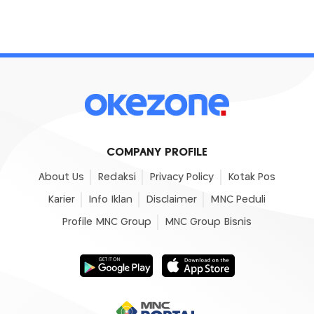
COMPANY PROFILE
About Us
Redaksi
Privacy Policy
Kotak Pos
Karier
Info Iklan
Disclaimer
MNC Peduli
Profile MNC Group
MNC Group Bisnis