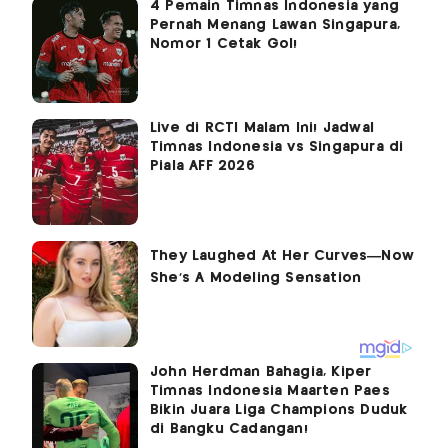
4 Pemain Timnas Indonesia yang
Pernah Menang Lawan Singapura,
Nomor 1 Cetak Gol!
Live di RCTI Malam Ini! Jadwal
Timnas Indonesia vs Singapura di
Piala AFF 2026
John Herdman Bahagia, Kiper
Timnas Indonesia Maarten Paes
Bikin Juara Liga Champions Duduk
di Bangku Cadangan!