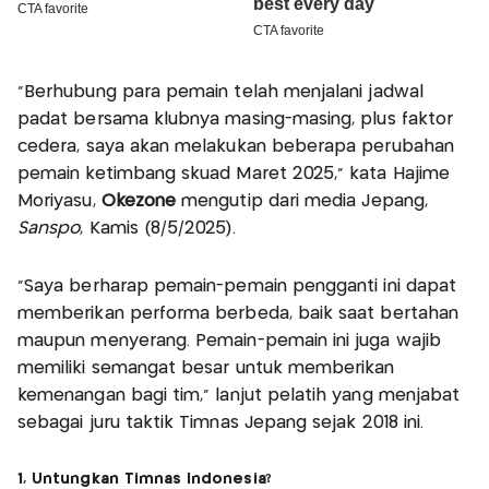
“Berhubung para pemain telah menjalani jadwal
padat bersama klubnya masing-masing, plus faktor
cedera, saya akan melakukan beberapa perubahan
pemain ketimbang skuad Maret 2025,” kata Hajime
Moriyasu,
Okezone
mengutip dari media Jepang,
Sanspo
, Kamis (8/5/2025).
“Saya berharap pemain-pemain pengganti ini dapat
memberikan performa berbeda, baik saat bertahan
maupun menyerang. Pemain-pemain ini juga wajib
memiliki semangat besar untuk memberikan
kemenangan bagi tim,” lanjut pelatih yang menjabat
sebagai juru taktik Timnas Jepang sejak 2018 ini.
1, Untungkan Timnas Indonesia?