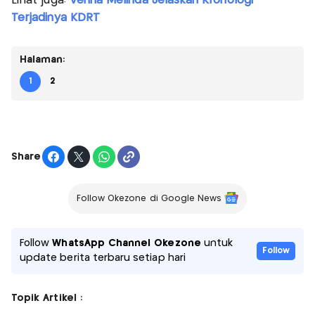
Lihat juga:
Venna Melinda Jelaskan Kronologi
Terjadinya KDRT
Halaman:
1
2
Share
Follow Okezone di Google News
Follow
WhatsApp Channel Okezone
untuk
Follow
update berita terbaru setiap hari
Topik Artikel :