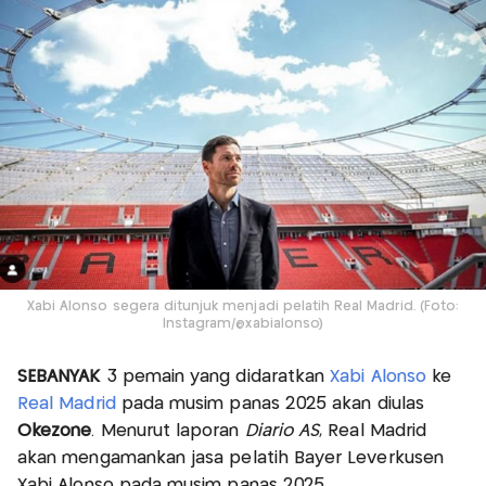
Xabi Alonso segera ditunjuk menjadi pelatih Real Madrid. (Foto:
Instagram/@xabialonso)
SEBANYAK
3 pemain yang didaratkan
Xabi Alonso
ke
Real Madrid
pada musim panas 2025 akan diulas
Okezone
. Menurut laporan
Diario AS
, Real Madrid
akan mengamankan jasa pelatih Bayer Leverkusen
Xabi Alonso pada musim panas 2025.