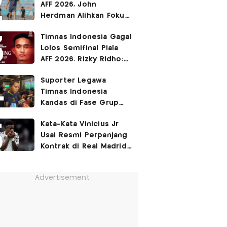
AFF 2026, John
Herdman Alihkan Fokus
Timnas Indonesia ke
Timnas Indonesia Gagal
FIFA ASEAN Cup
Lolos Semifinal Piala
AFF 2026, Rizky Ridho:
Kami Minta Maaf
Suporter Legawa
Timnas Indonesia
Kandas di Fase Grup
Piala AFF 2026: Fokus
Kata-Kata Vinicius Jr
FIFA ASEAN Cup!
Usai Resmi Perpanjang
Kontrak di Real Madrid
hingga 2032
Advertisement