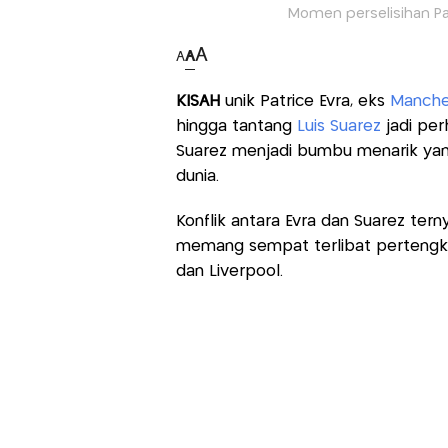
Momen perselisihan Pat
A
A
A
KISAH
unik Patrice Evra, eks
Manche
hingga tantang
Luis Suarez
jadi per
Suarez menjadi bumbu menarik yan
dunia.
Konflik antara Evra dan Suarez tern
memang sempat terlibat pertengk
dan Liverpool.