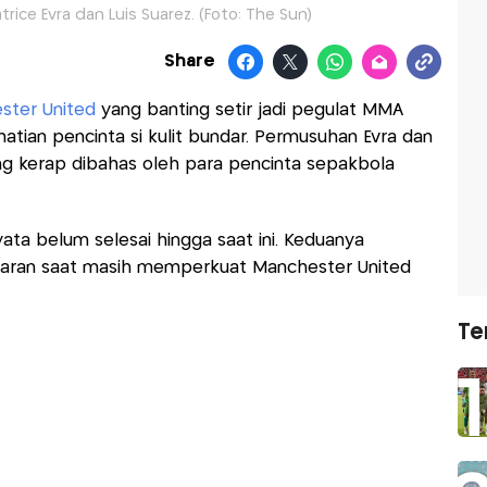
rice Evra dan Luis Suarez. (Foto: The Sun)
Share
ster United
yang banting setir jadi pegulat MMA
hatian pencinta si kulit bundar. Permusuhan Evra dan
g kerap dibahas oleh para pencinta sepakbola
yata belum selesai hingga saat ini. Keduanya
aran saat masih memperkuat Manchester United
Te