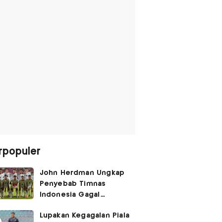
rpopuler
John Herdman Ungkap
Penyebab Timnas
Indonesia Gagal
Kalahkan Singapura di
Lupakan Kegagalan Piala
Piala AFF 2026