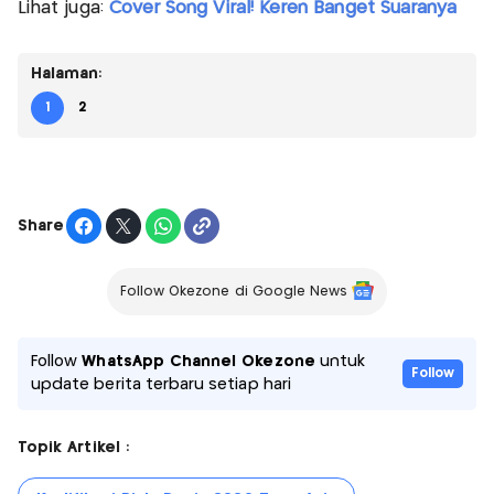
Lihat juga:
Cover Song Viral! Keren Banget Suaranya
Halaman:
1
2
Share
Follow Okezone di Google News
Follow
WhatsApp Channel Okezone
untuk
Follow
update berita terbaru setiap hari
Topik Artikel :