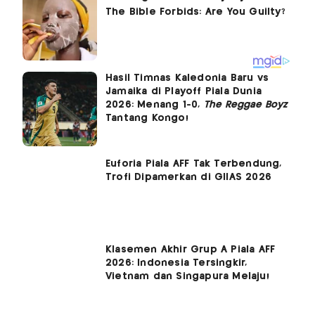
Hasil Timnas Kaledonia Baru vs
Jamaika di Playoff Piala Dunia
2026: Menang 1-0,
The Reggae Boyz
Tantang Kongo!
Euforia Piala AFF Tak Terbendung,
Trofi Dipamerkan di GIIAS 2026
Klasemen Akhir Grup A Piala AFF
2026: Indonesia Tersingkir,
Vietnam dan Singapura Melaju!