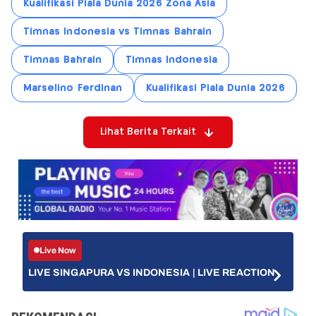
Kualifikasi Piala Dunia 2026 Zona Asia
Timnas Indonesia vs Timnas Bahrain
Timnas Bahrain
Timnas Indonesia
Marselino Ferdinan
Kualifikasi Piala Dunia 2026
Lihat Berita Terkait
Live Now
LIVE SINGAPURA VS INDONESIA | LIVE REACTION