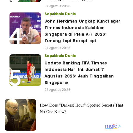
07 Agustus 2026
Sepakbola Dunia
John Herdman Ungkap Kunci agar
Timnas Indonesia Kalahkan
Singapura di Piala AFF 2026:
Tenang tapi Berapi-api
07 Agustus 2026
Sepakbola Dunia
Update Ranking FIFA Timnas
Indonesia Hari Ini, Jumat 7
Agustus 2026: Jauh Tinggalkan
Singapura!
07 Agustus 2026