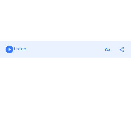
Listen