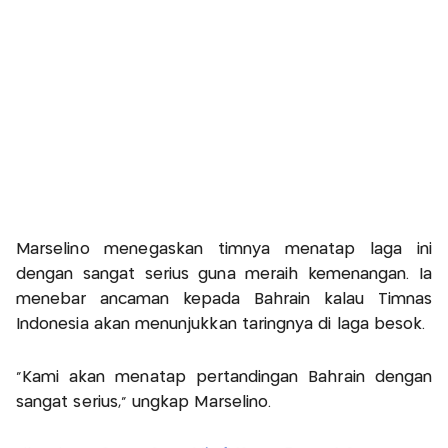
Marselino menegaskan timnya menatap laga ini
dengan sangat serius guna meraih kemenangan. Ia
menebar ancaman kepada Bahrain kalau Timnas
Indonesia akan menunjukkan taringnya di laga besok.
“Kami akan menatap pertandingan Bahrain dengan
sangat serius,” ungkap Marselino.