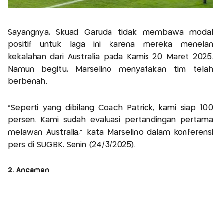
Sayangnya, Skuad Garuda tidak membawa modal
positif untuk laga ini karena mereka menelan
kekalahan dari Australia pada Kamis 20 Maret 2025.
Namun begitu, Marselino menyatakan tim telah
berbenah.
“Seperti yang dibilang Coach Patrick, kami siap 100
persen. Kami sudah evaluasi pertandingan pertama
melawan Australia,” kata Marselino dalam konferensi
pers di SUGBK, Senin (24/3/2025).
2. Ancaman