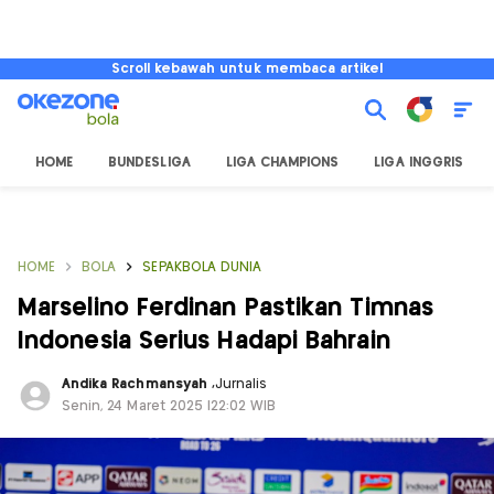
Scroll kebawah untuk membaca artikel
HOME
BUNDESLIGA
LIGA CHAMPIONS
LIGA INGGRIS
HOME
BOLA
SEPAKBOLA DUNIA
Marselino Ferdinan Pastikan Timnas
Indonesia Serius Hadapi Bahrain
Andika Rachmansyah
,
Jurnalis
Senin, 24 Maret 2025 |22:02 WIB