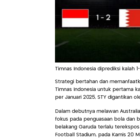
Timnas Indonesia diprediksi kalah 1-
Strategi bertahan dan memanfaatk
Timnas Indonesia untuk pertama kali
per Januari 2025, STY digantikan ole
Dalam debutnya melawan Australia,
fokus pada penguasaan bola dan be
belakang Garuda terlalu terekspos 
Football Stadium, pada Kamis 20 M