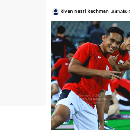
Rivan Nasri Rachman
, Jurnali