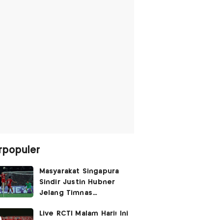
rpopuler
Masyarakat Singapura
Sindir Justin Hubner
Jelang Timnas
Indonesia vs Singapura:
Live RCTI Malam Hari! Ini
Ia Seolah-olah Lahir di