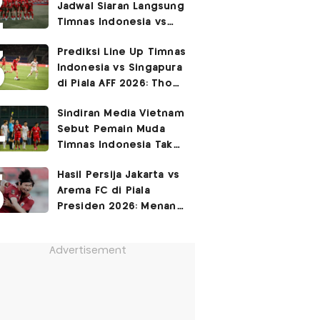
Jadwal Siaran Langsung
Permukiman Kumuh
Timnas Indonesia vs
Jakarta Barat!
Singapura di Piala AFF
Prediksi Line Up Timnas
2026
Indonesia vs Singapura
di Piala AFF 2026: Thom
Haye Digeser ke
Sindiran Media Vietnam
Tengah!
Sebut Pemain Muda
Timnas Indonesia Tak
Berguna di Piala AFF
Hasil Persija Jakarta vs
2026
Arema FC di Piala
Presiden 2026: Menang
3-1, Macan Kemayoran
Rebut Peringkat Ke-3!
Advertisement