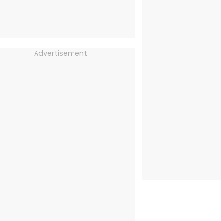
Advertisement