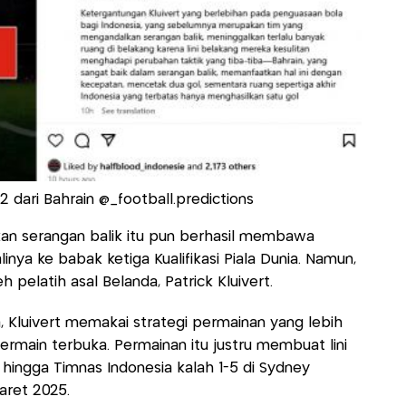
2 dari Bahrain @_football.predictions
an serangan balik itu pun berhasil membawa
nya ke babak ketiga Kualifikasi Piala Dunia. Namun,
h pelatih asal Belanda, Patrick Kluivert.
 Kluivert memakai strategi permainan yang lebih
rmain terbuka. Permainan itu justru membuat lini
hingga Timnas Indonesia kalah 1-5 di Sydney
aret 2025.