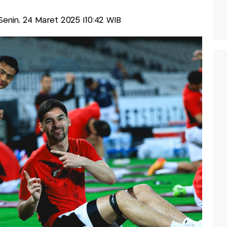
s-Senin, 24 Maret 2025 |10:42 WIB