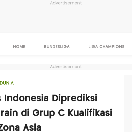
Advertisement
HOME
BUNDESLIGA
LIGA CHAMPIONS
Advertisement
DUNIA
Indonesia Diprediksi
rain di Grup C Kualifikasi
Zona Asia