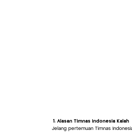
1. Alasan Timnas Indonesia Kalah
Jelang pertemuan Timnas Indonesia 