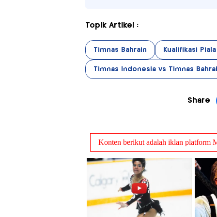
Topik Artikel :
Timnas Bahrain
Kualifikasi Pia
Timnas Indonesia vs Timnas Bahra
Share