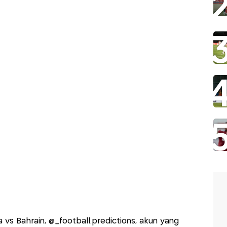
vs Bahrain, @_football.predictions, akun yang