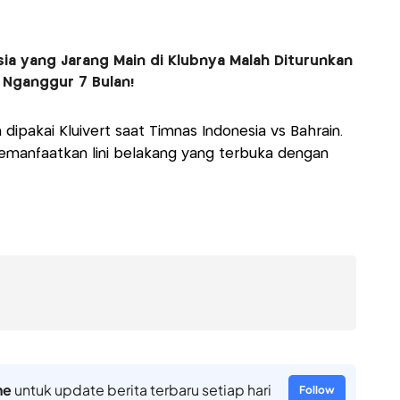
ia yang Jarang Main di Klubnya Malah Diturunkan
1 Nganggur 7 Bulan!
dipakai Kluivert saat Timnas Indonesia vs Bahrain.
memanfaatkan lini belakang yang terbuka dengan
ne
untuk update berita terbaru setiap hari
Follow