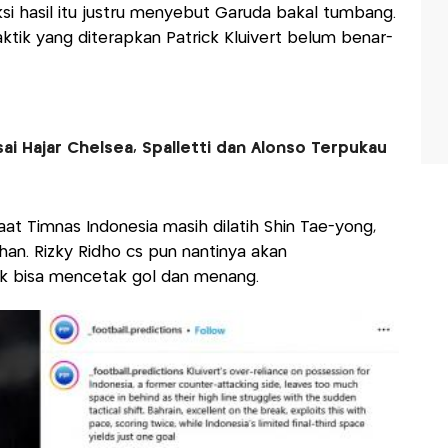
 hasil itu justru menyebut Garuda bakal tumbang.
tik yang diterapkan Patrick Kluivert belum benar-
ai Hajar Chelsea, Spalletti dan Alonso Terpukau
aat Timnas Indonesia masih dilatih Shin Tae-yong,
an. Rizky Ridho cs pun nantinya akan
k bisa mencetak gol dan menang.