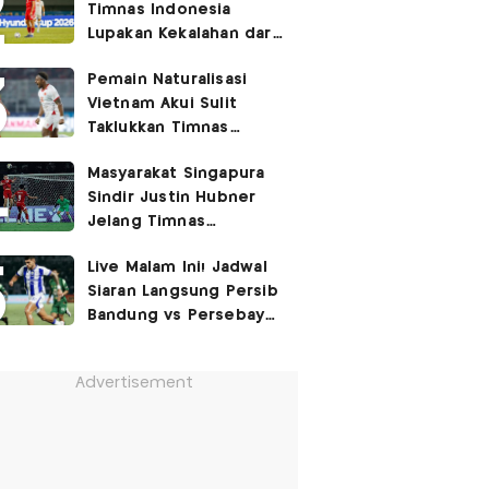
Timnas Indonesia
Lupakan Kekalahan dari
Vietnam: Fokus 3 Poin
Pemain Naturalisasi
di Singapura!
Vietnam Akui Sulit
Taklukkan Timnas
Indonesia di Kandang
Masyarakat Singapura
Lawan
Sindir Justin Hubner
Jelang Timnas
Indonesia vs Singapura:
Live Malam Ini! Jadwal
Ia Seolah-olah Lahir di
Siaran Langsung Persib
Permukiman Kumuh
Bandung vs Persebaya
Jakarta Barat!
Surabaya di Final Piala
Presiden 2026
Advertisement