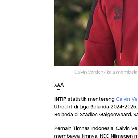
Calvin Verdonk kala membela
A
A
A
INTIP
statistik mentereng
Calvin V
Utrecht di Liga Belanda 2024-2025.
Belanda di Stadion Galgenwaard, S
Pemain Timnas Indonesia, Calvin Ve
membawa timnya, NEC Nijmegen me