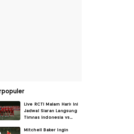
rpopuler
Live RCTI Malam Hari! Ini
Jadwal Siaran Langsung
Timnas Indonesia vs
Singapura di Piala AFF
Mitchell Baker Ingin
2026