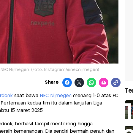
 NEC Nijmegen. (Foto: Instagram/@necnijmegen)
Share
Te
erdonk
saat bawa
NEC Nijmegen
menang 1-0 atas FC
 Pertemuan kedua tim itu dalam lanjutan Liga
abtu 15 Maret 2025.
rdonk, berhasil tampil mentereng hingga
raih kemenangan. Dia sendiri bermain penuh dan