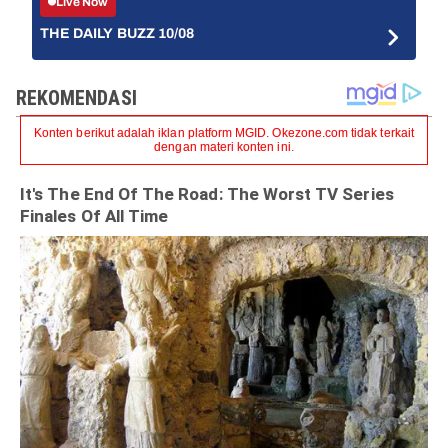
Live Now
THE DAILY BUZZ 10/08