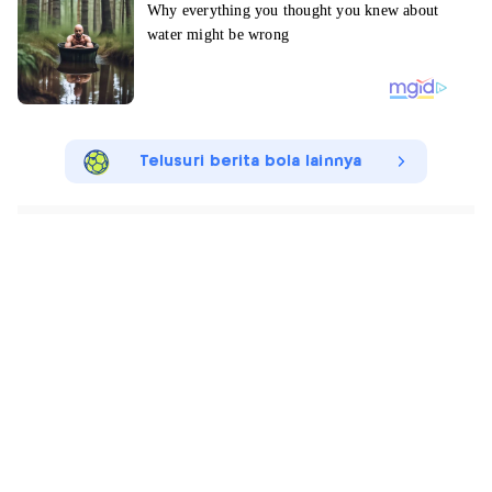
Telusuri berita bola lainnya