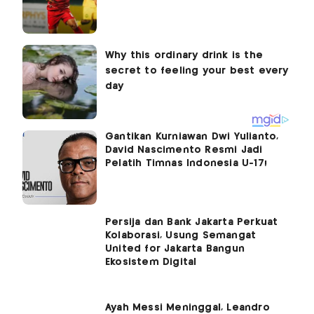
Gantikan Kurniawan Dwi Yulianto,
David Nascimento Resmi Jadi
Pelatih Timnas Indonesia U-17!
Persija dan Bank Jakarta Perkuat
Kolaborasi, Usung Semangat
United for Jakarta Bangun
Ekosistem Digital
Ayah Messi Meninggal, Leandro