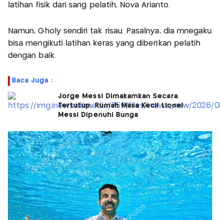
latihan fisik dari sang pelatih, Nova Arianto.
Namun, Gholy sendiri tak risau. Pasalnya, dia mnegaku
bisa mengikuti latihan keras yang diberikan pelatih
dengan baik.
Baca Juga :
Jorge Messi Dimakamkan Secara
Tertutup, Rumah Masa Kecil Lionel
Messi Dipenuhi Bunga