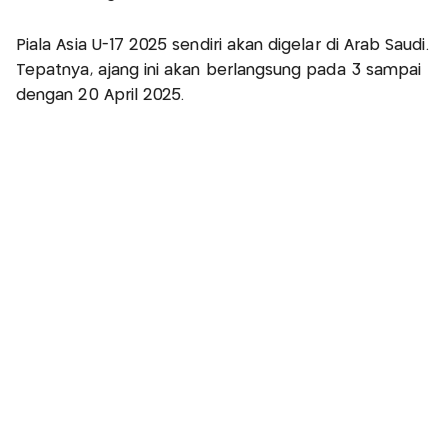
Piala Asia U-17 2025 sendiri akan digelar di Arab Saudi.
Tepatnya, ajang ini akan berlangsung pada 3 sampai
dengan 20 April 2025.