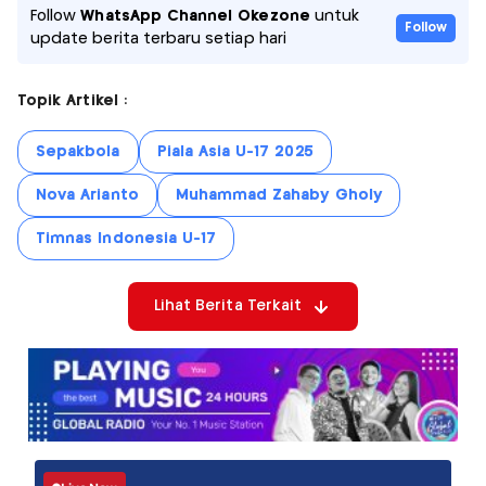
Follow
WhatsApp Channel Okezone
untuk
Follow
update berita terbaru setiap hari
Topik Artikel :
Sepakbola
Piala Asia U-17 2025
Nova Arianto
Muhammad Zahaby Gholy
Timnas Indonesia U-17
Lihat Berita Terkait