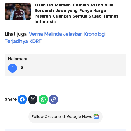
Kisah Ian Matsen, Pemain Aston Villa
Berdarah Jawa yang Punya Harga
Pasaran Kalahkan Semua Skuad Timnas
Indonesia
Lihat juga:
Venna Melinda Jelaskan Kronologi
Terjadinya KDRT
Halaman:
1
2
Share
Follow Okezone di Google News