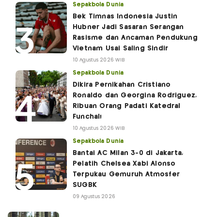
Sepakbola Dunia
Bek Timnas Indonesia Justin
Hubner Jadi Sasaran Serangan
Rasisme dan Ancaman Pendukung
Vietnam Usai Saling Sindir
10 Agustus 2026 WIB
Sepakbola Dunia
Dikira Pernikahan Cristiano
Ronaldo dan Georgina Rodriguez,
Ribuan Orang Padati Katedral
Funchal!
10 Agustus 2026 WIB
Sepakbola Dunia
Bantai AC Milan 3-0 di Jakarta,
Pelatih Chelsea Xabi Alonso
Terpukau Gemuruh Atmosfer
SUGBK
09 Agustus 2026