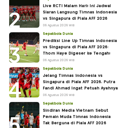
Live RCTI Malam Hari! Ini Jadwal
Siaran Langsung Timnas Indonesia
vs Singapura di Piala AFF 2026
06 Agustus 2026 WIB
Sepakbola Dunia
Prediksi Line Up Timnas Indonesia
vs Singapura di Piala AFF 2026:
Thom Haye Digeser ke Tengah!
06 Agustus 2026 WIB
Sepakbola Dunia
Jelang Timnas Indonesia vs
Singapura di Piala AFF 2026, Putra
Fandi Ahmad Ingat Petuah Ayahnya
06 Agustus 2026 WIB
Sepakbola Dunia
Sindiran Media Vietnam Sebut
Pemain Muda Timnas Indonesia
Tak Berguna di Piala AFF 2026