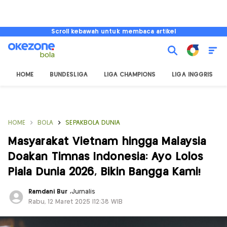
Scroll kebawah untuk membaca artikel
HOME
BUNDESLIGA
LIGA CHAMPIONS
LIGA INGGRIS
HOME
BOLA
SEPAKBOLA DUNIA
Masyarakat Vietnam hingga Malaysia
Doakan Timnas Indonesia: Ayo Lolos
Piala Dunia 2026, Bikin Bangga Kami!
Ramdani Bur
,
Jurnalis
Rabu, 12 Maret 2025 |12:38 WIB