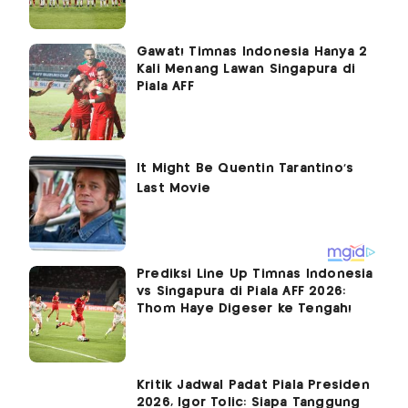
Gawat! Timnas Indonesia Hanya 2
Kali Menang Lawan Singapura di
Piala AFF
Prediksi Line Up Timnas Indonesia
vs Singapura di Piala AFF 2026:
Thom Haye Digeser ke Tengah!
Kritik Jadwal Padat Piala Presiden
2026, Igor Tolic: Siapa Tanggung