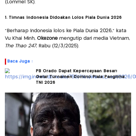
(Lommel SK).
1. Timnas Indonesia Didoakan Lolos Piala Dunia 2026
“Berharap Indonesia lolos ke Piala Dunia 2026,” kata
Vu Khai Minh,
Okezone
mengutip dari media Vietnam,
The Thao 247
, Rabu (12/3/2025).
Baca Juga :
PB Orado Dapat Kepercayaan Besar!
Gelar Turnamen Domino Piala Panglima
TNI 2026