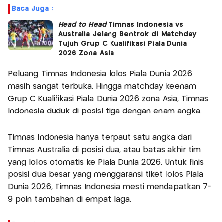
Baca Juga :
Head to Head
Timnas Indonesia vs
Australia Jelang Bentrok di Matchday
Tujuh Grup C Kualifikasi Piala Dunia
2026 Zona Asia
Peluang Timnas Indonesia lolos Piala Dunia 2026
masih sangat terbuka. Hingga matchday keenam
Grup C Kualifikasi Piala Dunia 2026 zona Asia, Timnas
Indonesia duduk di posisi tiga dengan enam angka.
Timnas Indonesia hanya terpaut satu angka dari
Timnas Australia di posisi dua, atau batas akhir tim
yang lolos otomatis ke Piala Dunia 2026. Untuk finis
posisi dua besar yang menggaransi tiket lolos Piala
Dunia 2026, Timnas Indonesia mesti mendapatkan 7-
9 poin tambahan di empat laga.