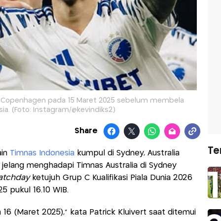
C Copenhagen pada 15 Maret 2025 sebelum membela
ia. (Foto: Instagram/@kevindiks2)
Share
Te
ain
Timnas Indonesia
kumpul di Sydney, Australia
 jelang menghadapi Timnas Australia di Sydney
tchday
ketujuh Grup C Kualifikasi Piala Dunia 2026
5 pukul 16.10 WIB.
6 (Maret 2025),” kata Patrick Kluivert saat ditemui