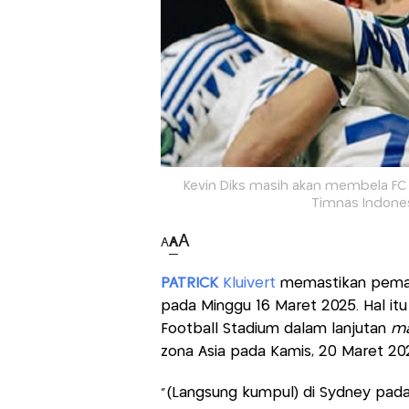
Kevin Diks masih akan membela F
Timnas Indones
A
A
A
PATRICK
Kluivert
memastikan pem
pada Minggu 16 Maret 2025. Hal itu
Football Stadium dalam lanjutan
ma
zona Asia pada Kamis, 20 Maret 202
“(Langsung kumpul) di Sydney pada 1