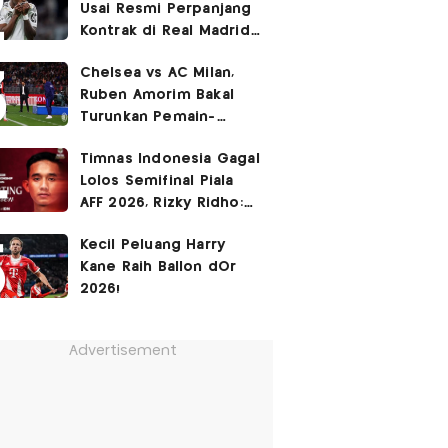
Usai Resmi Perpanjang
Kontrak di Real Madrid
hingga 2032
Chelsea vs AC Milan,
Ruben Amorim Bakal
Turunkan Pemain-
Pemain Kunci!
Timnas Indonesia Gagal
Lolos Semifinal Piala
AFF 2026, Rizky Ridho:
Kami Minta Maaf
Kecil Peluang Harry
Kane Raih Ballon dOr
2026!
Advertisement