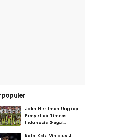
rpopuler
John Herdman Ungkap
Penyebab Timnas
Indonesia Gagal
Kalahkan Singapura di
Kata-Kata Vinicius Jr
Piala AFF 2026