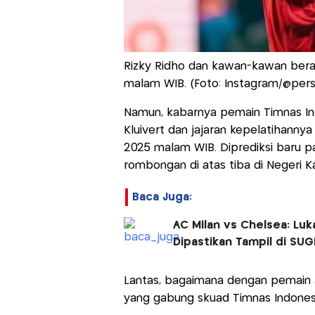
Rizky Ridho dan kawan-kawan beran
malam WIB. (Foto: Instagram/@persi
Namun, kabarnya pemain Timnas Indo
Kluivert dan jajaran kepelatihanny
2025 malam WIB. Diprediksi baru p
rombongan di atas tiba di Negeri K
Baca Juga:
AC Milan vs Chelsea: Lu
Dipastikan Tampil di SU
Lantas, bagaimana dengan pemain 
yang gabung skuad Timnas Indonesi