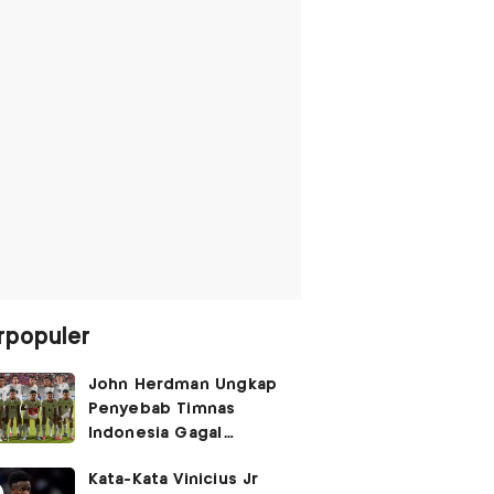
rpopuler
John Herdman Ungkap
Penyebab Timnas
Indonesia Gagal
Kalahkan Singapura di
Kata-Kata Vinicius Jr
Piala AFF 2026