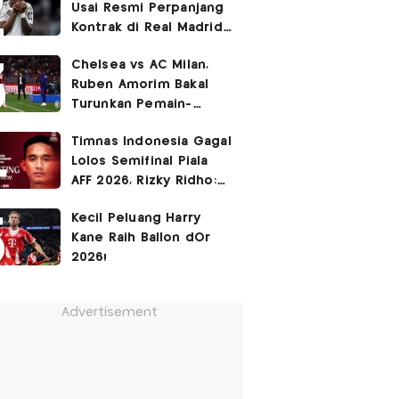
Usai Resmi Perpanjang
Kontrak di Real Madrid
hingga 2032
Chelsea vs AC Milan,
Ruben Amorim Bakal
Turunkan Pemain-
Pemain Kunci!
Timnas Indonesia Gagal
Lolos Semifinal Piala
AFF 2026, Rizky Ridho:
Kami Minta Maaf
Kecil Peluang Harry
Kane Raih Ballon dOr
2026!
Advertisement