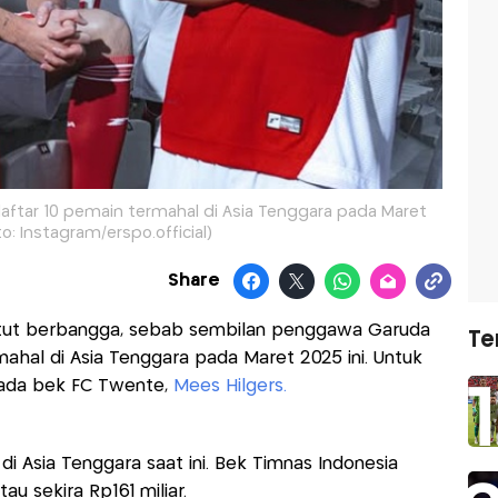
ftar 10 pemain termahal di Asia Tenggara pada Maret
to: Instagram/erspo.official)
Share
tut berbangga, sebab sembilan penggawa Garuda
Te
ahal di Asia Tenggara pada Maret 2025 ini. Untuk
pada bek FC Twente,
Mees Hilgers.
i Asia Tenggara saat ini. Bek Timnas Indonesia
tau sekira Rp161 miliar.