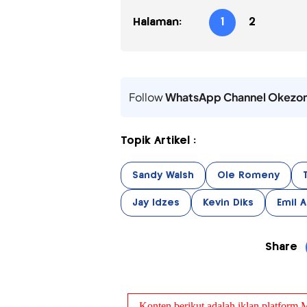
Halaman:
1
2
Follow
WhatsApp Channel Okezo
Topik Artikel :
Sandy Walsh
Ole Romeny
Jay Idzes
Kevin Diks
Emil 
Share