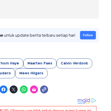
ne
untuk update berita terbaru setiap hari
Follow
Thom Haye
Maarten Paes
Calvin Verdonk
Audero
Mees Hilgers