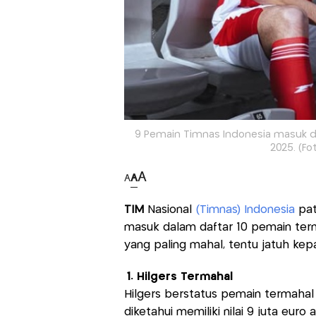
9 Pemain Timnas Indonesia masuk da
2025. (Fo
A
A
A
TIM
Nasional
(Timnas) Indonesia
pa
masuk dalam daftar 10 pemain term
yang paling mahal, tentu jatuh ke
1. Hilgers Termahal
Hilgers berstatus pemain termahal d
diketahui memiliki nilai 9 juta euro a