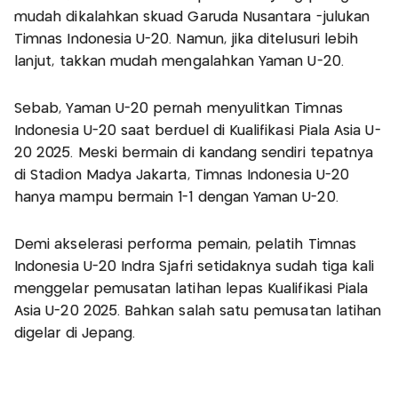
mudah dikalahkan skuad Garuda Nusantara -julukan
Timnas Indonesia U-20. Namun, jika ditelusuri lebih
lanjut, takkan mudah mengalahkan Yaman U-20.
Sebab, Yaman U-20 pernah menyulitkan Timnas
Indonesia U-20 saat berduel di Kualifikasi Piala Asia U-
20 2025. Meski bermain di kandang sendiri tepatnya
di Stadion Madya Jakarta, Timnas Indonesia U-20
hanya mampu bermain 1-1 dengan Yaman U-20.
Demi akselerasi performa pemain, pelatih Timnas
Indonesia U-20 Indra Sjafri setidaknya sudah tiga kali
menggelar pemusatan latihan lepas Kualifikasi Piala
Asia U-20 2025. Bahkan salah satu pemusatan latihan
digelar di Jepang.