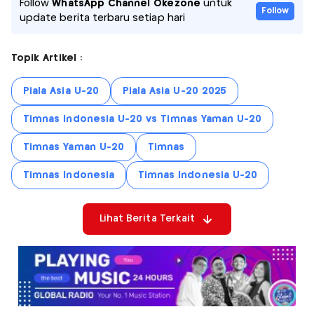
Follow
WhatsApp Channel Okezone
untuk
Follow
update berita terbaru setiap hari
Topik Artikel :
Piala Asia U-20
Piala Asia U-20 2025
Timnas Indonesia U-20 vs Timnas Yaman U-20
Timnas Yaman U-20
Timnas
Timnas Indonesia
Timnas Indonesia U-20
Lihat Berita Terkait