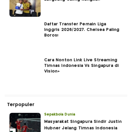
Daftar Transfer Pemain Liga
Inggris 2026/2027, Chelsea Paling
Boros!
Cara Nonton Link Live Streaming
Timnas Indonesia Vs Singapura di
Vision+
Terpopuler
Sepakbola Dunia
Masyarakat Singapura Sindir Justin
Hubner Jelang Timnas Indonesia