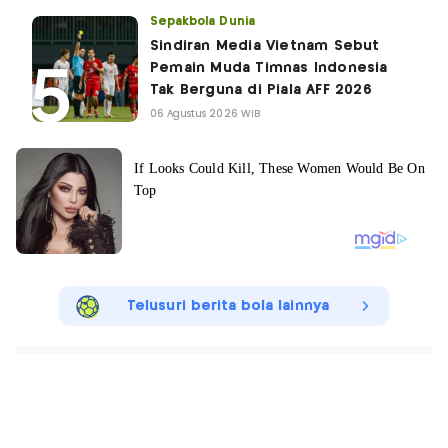
Sepakbola Dunia
Sindiran Media Vietnam Sebut
Pemain Muda Timnas Indonesia
Tak Berguna di Piala AFF 2026
06 Agustus 2026 WIB
Telusuri berita bola lainnya