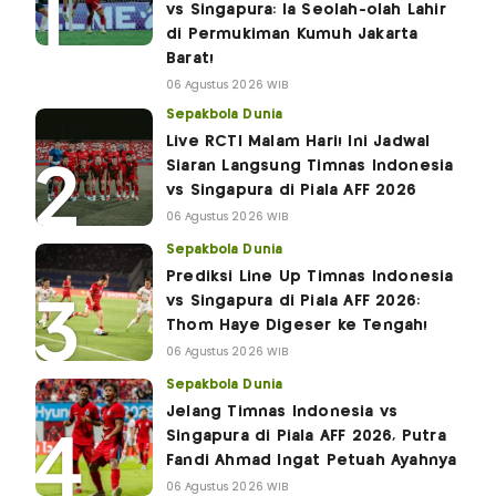
vs Singapura: Ia Seolah-olah Lahir
di Permukiman Kumuh Jakarta
Barat!
06 Agustus 2026 WIB
Sepakbola Dunia
Live RCTI Malam Hari! Ini Jadwal
Siaran Langsung Timnas Indonesia
vs Singapura di Piala AFF 2026
06 Agustus 2026 WIB
Sepakbola Dunia
Prediksi Line Up Timnas Indonesia
vs Singapura di Piala AFF 2026:
Thom Haye Digeser ke Tengah!
06 Agustus 2026 WIB
Sepakbola Dunia
Jelang Timnas Indonesia vs
Singapura di Piala AFF 2026, Putra
Fandi Ahmad Ingat Petuah Ayahnya
06 Agustus 2026 WIB