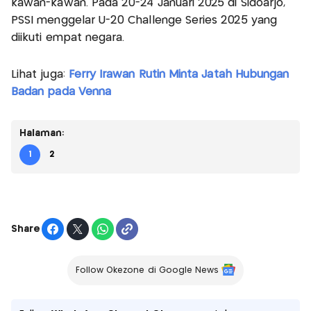
kawan-kawan. Pada 20-24 Januari 2025 di Sidoarjo,
PSSI menggelar U-20 Challenge Series 2025 yang
diikuti empat negara.
Lihat juga:
Ferry Irawan Rutin Minta Jatah Hubungan
Badan pada Venna
Halaman:
1
2
Share
Follow Okezone di Google News