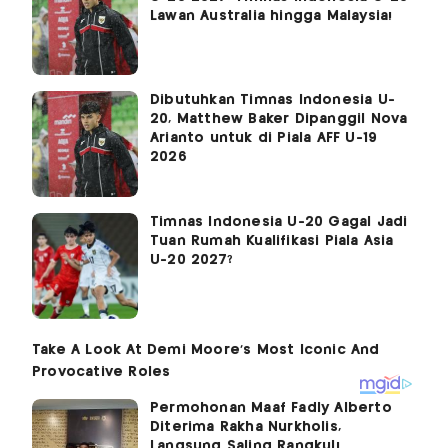
Lawan Australia hingga Malaysia!
Dibutuhkan Timnas Indonesia U-
20, Matthew Baker Dipanggil Nova
Arianto untuk di Piala AFF U-19
2026
Timnas Indonesia U-20 Gagal Jadi
Tuan Rumah Kualifikasi Piala Asia
U-20 2027?
Permohonan Maaf Fadly Alberto
Diterima Rakha Nurkholis,
Langsung Saling Rangkul!