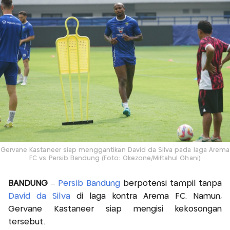
Gervane Kastaneer siap menggantikan David da Silva pada laga Arema
FC vs Persib Bandung (Foto: Okezone/Miftahul Ghani)
BANDUNG
–
Persib Bandung
berpotensi tampil tanpa
David da Silva
di laga kontra Arema FC. Namun,
Gervane Kastaneer siap mengisi kekosongan
tersebut.