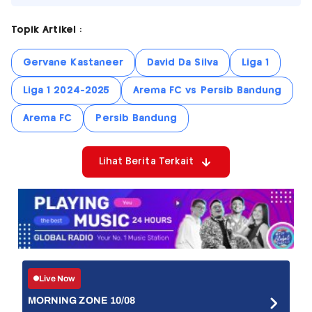
Topik Artikel :
Gervane Kastaneer
David Da Silva
Liga 1
Liga 1 2024-2025
Arema FC vs Persib Bandung
Arema FC
Persib Bandung
Lihat Berita Terkait
Live Now
MORNING ZONE 10/08