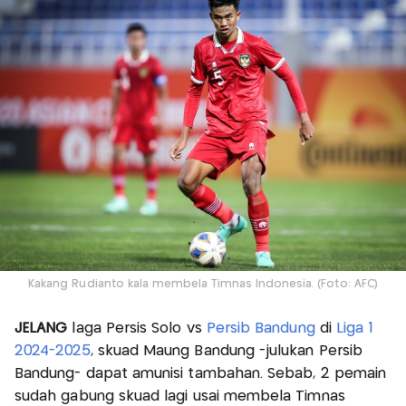
Kakang Rudianto kala membela Timnas Indonesia. (Foto: AFC)
JELANG
laga Persis Solo vs
Persib Bandung
di
Liga 1
2024-2025
, skuad Maung Bandung -julukan Persib
Bandung- dapat amunisi tambahan. Sebab, 2 pemain
sudah gabung skuad lagi usai membela Timnas