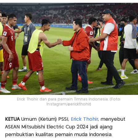
Erick Thohir dan para pemain Timnas Indonesia. (Foto:
Instagram/@erickthohir)
KETUA
Umum (Ketum) PSSI,
Erick Thohir
, menyebut
ASEAN Mitsubishi Electric Cup 2024 jadi ajang
pembuktian kualitas pemain muda Indonesia.